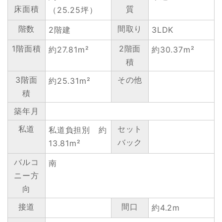
床面積
質
（25.25坪）
階数
間取り
2階建
3LDK
1階面積
2階面
約27.81m²
約30.37m²
積
3階面
その他
約25.31m²
積
築年月
私道
セット
私道負担別 約
バック
13.81m²
バルコ
南
ニー方
向
接道
間口
約4.2m