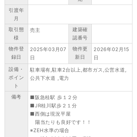
引渡年
月
取引態
建築確
売主
様
認番号
物件登
物件更
2025年03月07
2026年02月15
録日
新日
日
日
設備・
駐車場有,駐車2台以上,都市ガス,公営水道,
ポイン
公共下水道 ,電力
ト
備考
■阪急桂駅 歩１２分
■JR桂川駅歩２１分
■西側は現況平屋
陽当たりも良好です！！
※ZEH水準の場合