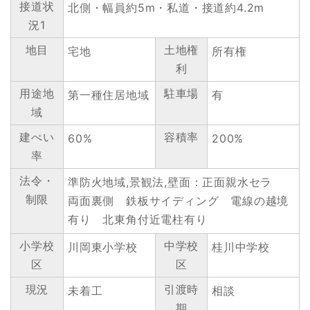
接道状
北側・幅員約5m・私道・接道約4.2m
況1
地目
土地権
宅地
所有権
利
用途地
駐車場
第一種住居地域
有
域
建ぺい
容積率
60%
200%
率
法令・
準防火地域,景観法,壁面：正面親水セラ
制限
両面裏側 鉄板サイディング 電線の越境
有り 北東角付近電柱有り
小学校
中学校
川岡東小学校
桂川中学校
区
区
現況
引渡時
未着工
相談
期