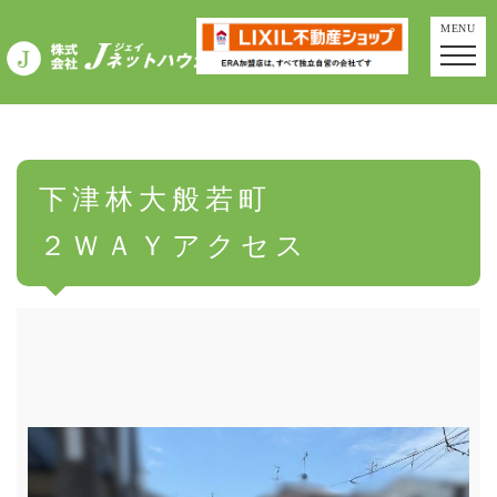
MENU
下津林大般若町
２ＷＡＹアクセス