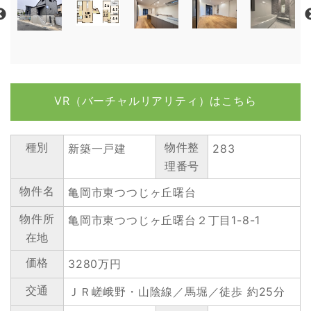
VR（バーチャルリアリティ）はこちら
種別
物件整
新築一戸建
283
理番号
物件名
亀岡市東つつじヶ丘曙台
物件所
亀岡市東つつじヶ丘曙台２丁目1-8-1
在地
価格
3280万円
交通
ＪＲ嵯峨野・山陰線／馬堀／徒歩 約25分