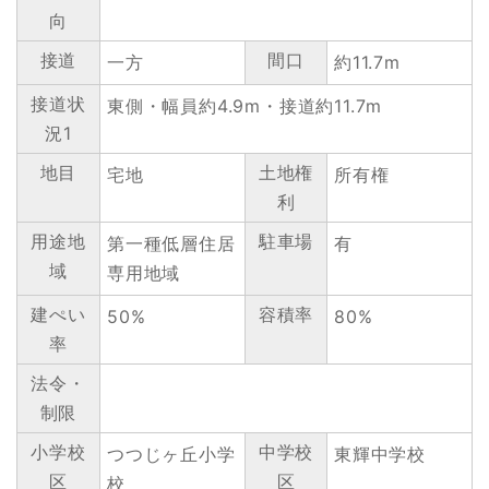
向
接道
間口
一方
約11.7m
接道状
東側・幅員約4.9m・接道約11.7m
況1
地目
土地権
宅地
所有権
利
用途地
駐車場
第一種低層住居
有
域
専用地域
建ぺい
容積率
50%
80%
率
法令・
制限
小学校
中学校
つつじヶ丘小学
東輝中学校
区
区
校