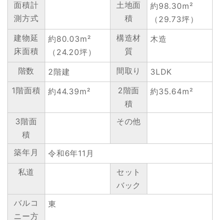
面積計
土地面
約98.30m²
測方式
積
（29.73坪）
建物延
構造材
約80.03m²
木造
床面積
質
（24.20坪）
階数
間取り
2階建
3LDK
1階面積
2階面
約44.39m²
約35.64m²
積
3階面
その他
積
築年月
令和6年11月
私道
セット
バック
バルコ
東
ニー方