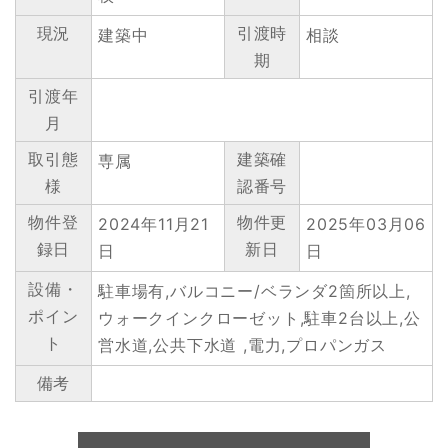
現況
引渡時
建築中
相談
期
引渡年
月
取引態
建築確
専属
様
認番号
物件登
物件更
2024年11月21
2025年03月06
録日
新日
日
日
設備・
駐車場有,バルコニー/ベランダ2箇所以上,
ポイン
ウォークインクローゼット,駐車2台以上,公
ト
営水道,公共下水道 ,電力,プロパンガス
備考